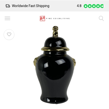
Worldwide Fast Shipping
4.8
Safe Payment