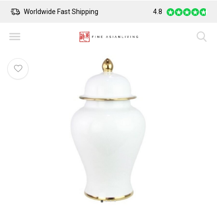
Worldwide Fast Shipping
4.8
Safe Payment