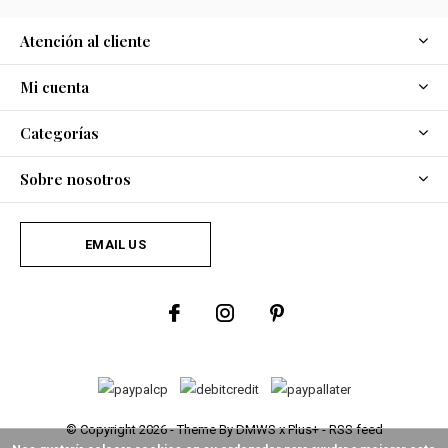
Atención al cliente
Mi cuenta
Categorías
Sobre nosotros
EMAIL US
© Copyright
2026
- Theme By
DMWS
x
Plus+
-
RSS feed