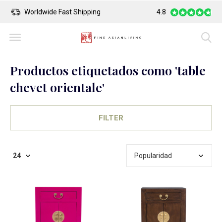
Worldwide Fast Shipping
4.8
Safe Payment
Productos etiquetados como 'table
chevet orientale'
FILTER