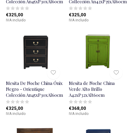
Colección An45xP30xAl60cm
Collección An42xP35xAl60cm
€325,00
€325,00
IVA incluido
IVA incluido
Mesita De Noche China Ónix
Mesita de Noche China
Negro - Orientique
Verde Alto Brillo
Colección An45xP30xAl60cm
A42xP32xAlt60cm
€325,00
€368,00
IVA incluido
IVA incluido