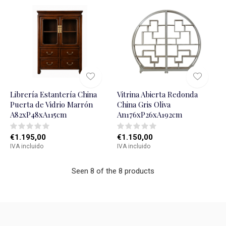
Librerí­a Estanterí­a China
Vitrina Abierta Redonda
Puerta de Vidrio Marrón
China Gris Oliva
A82xP48xA115cm
An176xP26xA192cm
€1.195,00
€1.150,00
IVA incluido
IVA incluido
Seen 8 of the 8 products