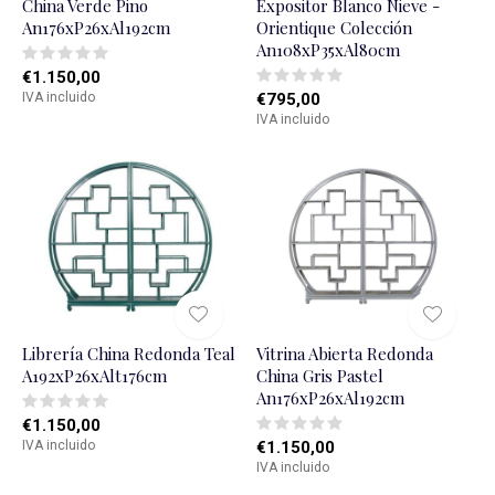
China Verde Pino
Expositor Blanco Nieve -
An176xP26xAl192cm
Orientique Colección
An108xP35xAl80cm
€1.150,00
IVA incluido
€795,00
IVA incluido
Librería China Redonda Teal
Vitrina Abierta Redonda
A192xP26xAlt176cm
China Gris Pastel
An176xP26xAl192cm
€1.150,00
IVA incluido
€1.150,00
IVA incluido