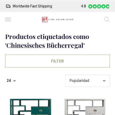
Worldwide Fast Shipping
4.8
Safe Payment
Productos etiquetados como
'Chinesisches Bücherregal'
FILTER