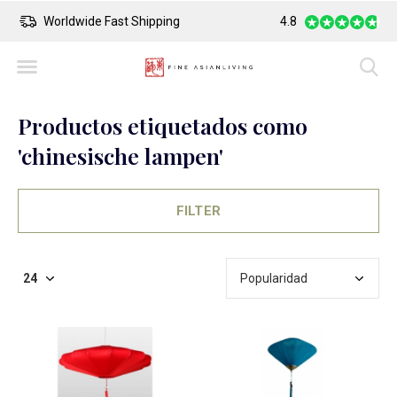
Worldwide Fast Shipping
4.8
Safe Payment
Productos etiquetados como
'chinesische lampen'
FILTER