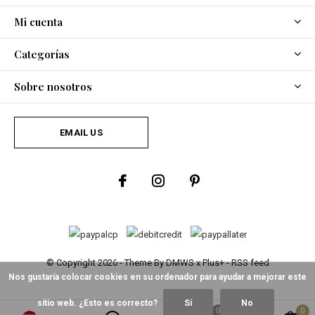
Mi cuenta
Categorías
Sobre nosotros
EMAIL US
© Copyright
2026
- Theme By
DMWS
x
Plus+
-
RSS feed
Nos gustaría colocar cookies en su ordenador para ayudar a mejorar este
sitio web. ¿Esto es correcto?
Sí
No
0
0