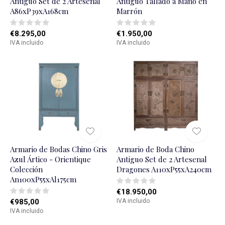
Antiguo Set de 2 Artesenal
Antiguo Tallado a Mano en
A86xP39xA168cm
Marrón
€8.295,00
€1.950,00
IVA incluido
IVA incluido
Armario de Bodas Chino Gris
Armario de Boda Chino
Azul Ártico - Orientique
Antiguo Set de 2 Artesenal
Colección
Dragones A110xP55xA240cm
An100xP55xAl175cm
€18.950,00
€985,00
IVA incluido
IVA incluido