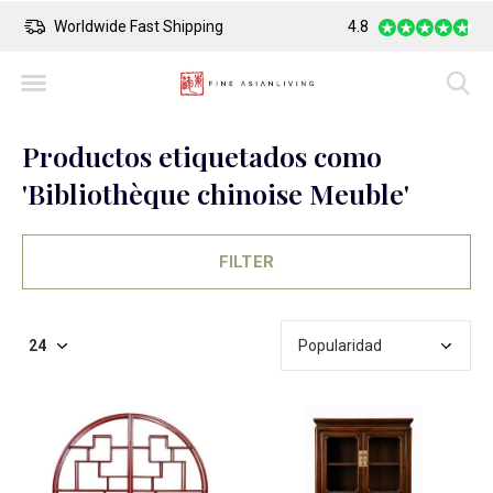
Worldwide Fast Shipping
4.8
Safe Payment
Productos etiquetados como
'Bibliothèque chinoise Meuble'
FILTER