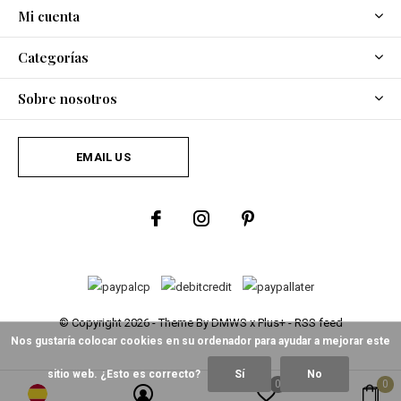
Mi cuenta
Categorías
Sobre nosotros
EMAIL US
© Copyright
2026
- Theme By
DMWS
x
Plus+
-
RSS feed
Nos gustaría colocar cookies en su ordenador para ayudar a mejorar este
sitio web. ¿Esto es correcto?
Sí
No
0
0