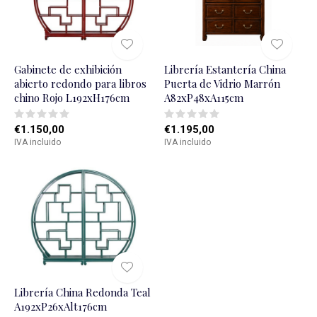
Gabinete de exhibición
Librerí­a Estanterí­a China
abierto redondo para libros
Puerta de Vidrio Marrón
chino Rojo L192xH176cm
A82xP48xA115cm
€1.150,00
€1.195,00
IVA incluido
IVA incluido
Librería China Redonda Teal
A192xP26xAlt176cm