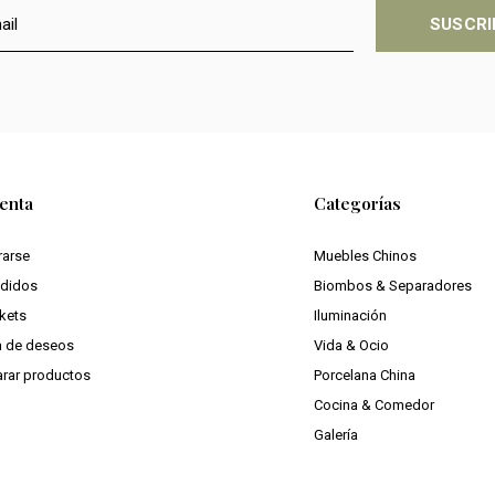
SUSCRI
enta
Categorías
rarse
Muebles Chinos
edidos
Biombos & Separadores
ckets
Iluminación
ta de deseos
Vida & Ocio
rar productos
Porcelana China
Cocina & Comedor
Galería