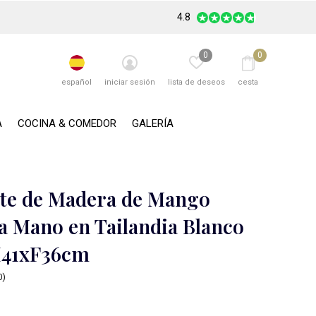
4.8
0
0
español
iniciar sesión
lista de deseos
cesta
A
COCINA & COMEDOR
GALERÍA
te de Madera de Mango
a Mano en Tailandia Blanco
41xF36cm
0)