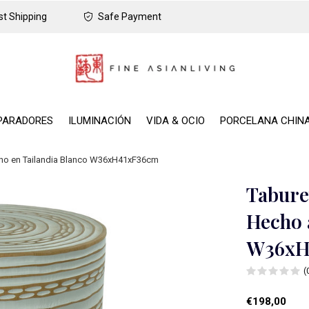
t Shipping
Safe Payment
PARADORES
ILUMINACIÓN
VIDA & OCIO
PORCELANA CHIN
no en Tailandia Blanco W36xH41xF36cm
Tabure
Hecho 
W36xH
(
€198,00