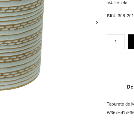
IVA incluido
SKU:
308-201
De
Taburete de 
W36xH41xF3