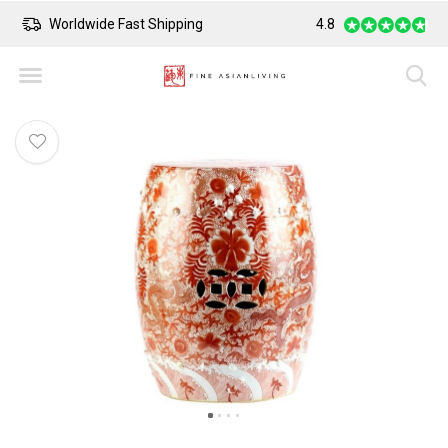
Worldwide Fast Shipping
4.8
Safe Payment