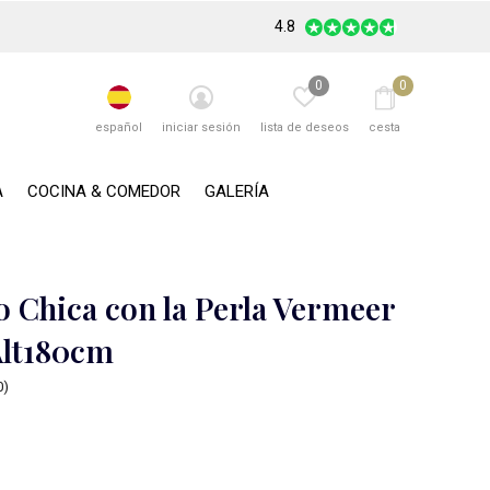
4.8
0
0
español
iniciar sesión
lista de deseos
cesta
A
COCINA & COMEDOR
GALERÍA
 Chica con la Perla Vermeer
lt180cm
0)