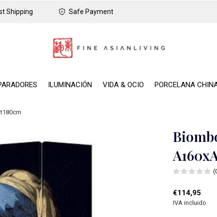
t Shipping
Safe Payment
PARADORES
ILUMINACIÓN
VIDA & OCIO
PORCELANA CHIN
Alt180cm
Biombo
A160xA
(
€114,95
IVA incluido