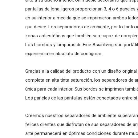
arte a su diseño interior. Un mueble decorativo que sep
pantallas de lona ligeros proporcionan 3, 4 o 6 paneles 
en su interior a medida que se imprimieron ambos lados
que desee. Los separadores de ambiente, por lo tanto id
zonas antiestéticas que también sea capaz de complemen
Los biombos y lámparas de Fine Asianliving son portátil
experiencia en absoluto de configurar.
Gracias a la calidad del producto con un diseño original 
completa en alta tinta saturación, los separadores de
única para cada interior. Sus bordes se imprimen también
Los paneles de las pantallas están conectados entre sí
Creemos nuestros separadores de ambiente superarán
felices clientes que disfrutan de sus separadores de 
arte permanecerá en óptimas condiciones durante much