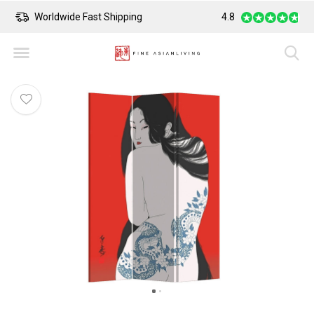
Worldwide Fast Shipping
4.8
Safe Payment