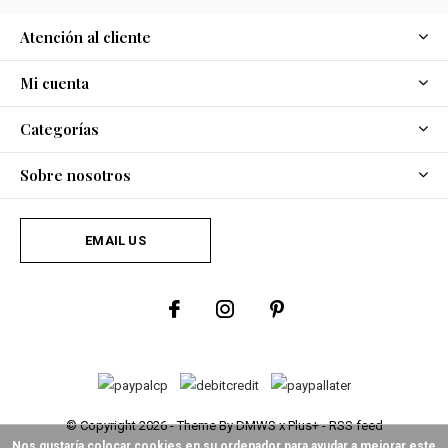
Atención al cliente
Mi cuenta
Categorías
Sobre nosotros
EMAIL US
© Copyright
2026
- Theme By
DMWS
x
Plus+
-
RSS feed
Nos gustaría colocar cookies en su ordenador para ayudar a mejorar este