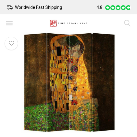
Worldwide Fast Shipping
4.8
Safe Payment