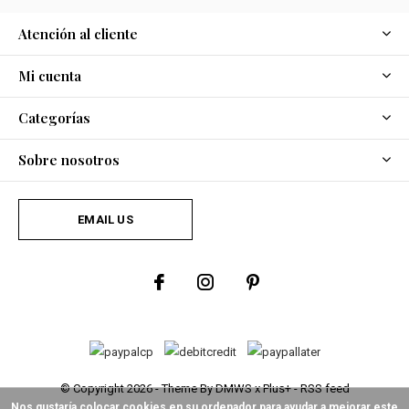
Atención al cliente
Mi cuenta
Categorías
Sobre nosotros
EMAIL US
© Copyright
2026
- Theme By
DMWS
x
Plus+
-
RSS feed
Nos gustaría colocar cookies en su ordenador para ayudar a mejorar este