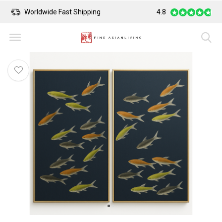
Worldwide Fast Shipping
4.8
Safe Payment