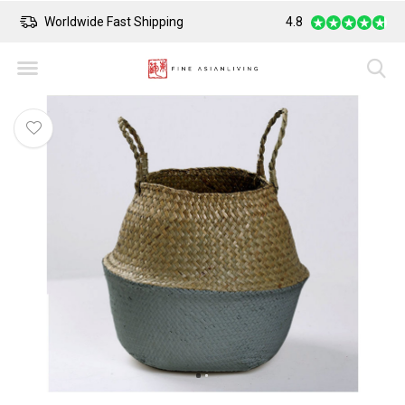
Worldwide Fast Shipping
4.8
Safe Payment