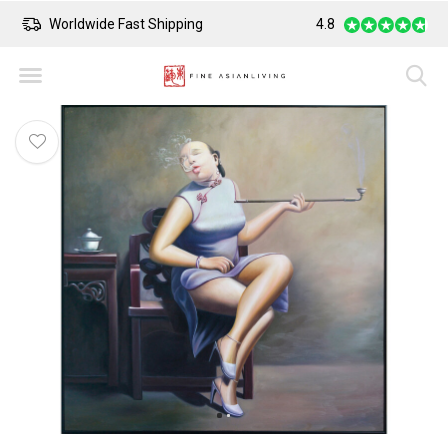
Worldwide Fast Shipping
4.8
Safe Payment