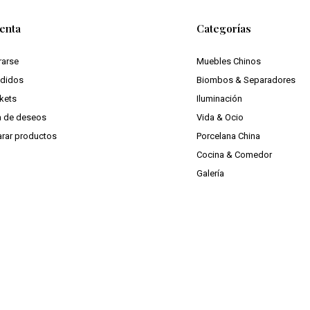
enta
Categorías
rarse
Muebles Chinos
edidos
Biombos & Separadores
ckets
Iluminación
ta de deseos
Vida & Ocio
rar productos
Porcelana China
Cocina & Comedor
Galería