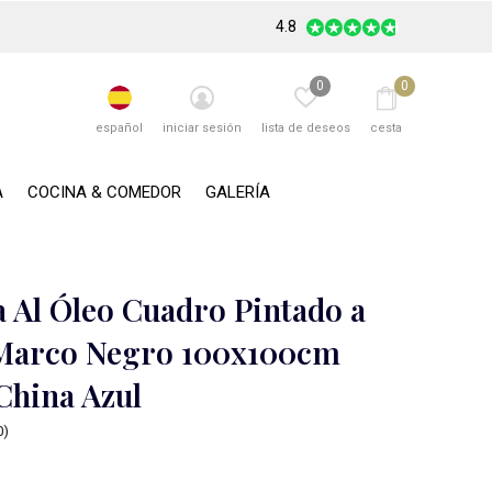
4.8
0
0
español
iniciar sesión
lista de deseos
cesta
A
COCINA & COMEDOR
GALERÍA
a Al Óleo Cuadro Pintado a
Marco Negro 100x100cm
China Azul
0)