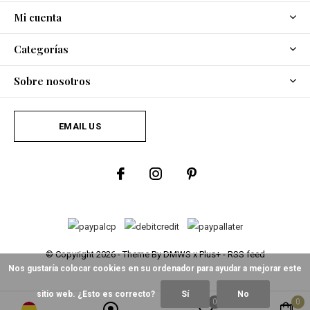
Mi cuenta
Categorías
Sobre nosotros
EMAIL US
© Copyright
2026
- Theme By
DMWS
x
Plus+
-
RSS feed
Nos gustaría colocar cookies en su ordenador para ayudar a mejorar este
sitio web. ¿Esto es correcto?
Sí
No
0
0