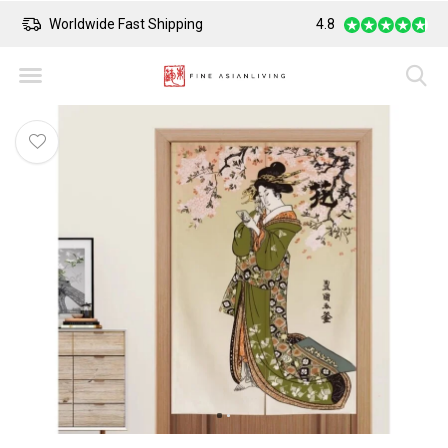
Worldwide Fast Shipping
4.8
Safe Payment