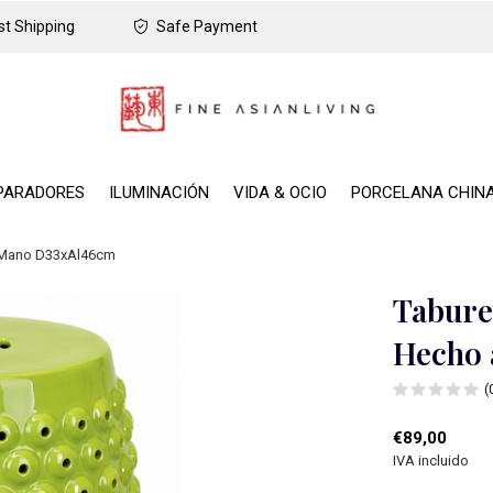
t Shipping
Safe Payment
PARADORES
ILUMINACIÓN
VIDA & OCIO
PORCELANA CHIN
a Mano D33xAl46cm
Tabure
Hecho 
(
€89,00
IVA incluido