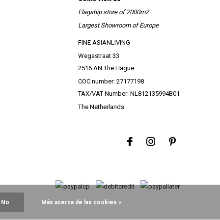
Flagship store of 2000m2
Largest Showroom of Europe
FINE ASIANLIVING
Wegastraat 33
2516 AN The Hague
COC number: 27177198
TAX/VAT Number: NL812135994B01
The Netherlands
No
Más acerca de las cookies »