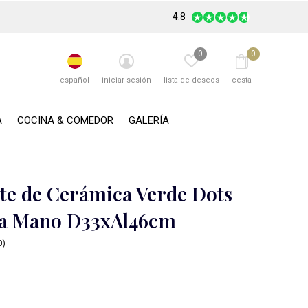
4.8
0
0
español
iniciar sesión
lista de deseos
cesta
A
COCINA & COMEDOR
GALERÍA
te de Cerámica Verde Dots
a Mano D33xAl46cm
0)