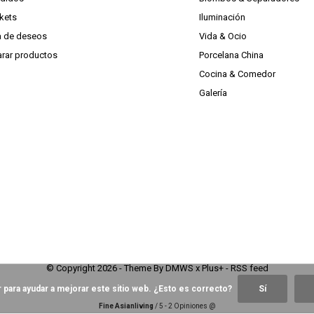
ckets
Iluminación
ta de deseos
Vida & Ocio
rar productos
Porcelana China
Cocina & Comedor
Galería
© Copyright
2026
- Theme By
DMWS
x
Plus+
-
RSS feed
 para ayudar a mejorar este sitio web. ¿Esto es correcto?
Sí
Fine Asianliving
/
5
-
2
Opiniones @