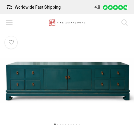
Worldwide Fast Shipping
4.8
Safe Payment