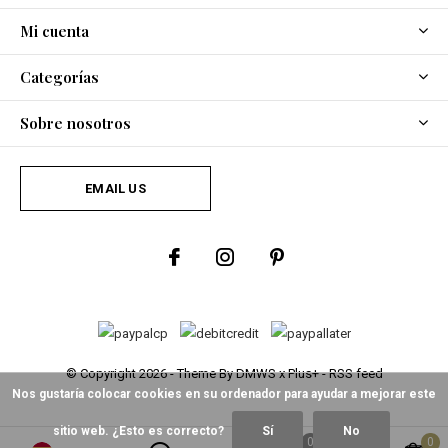
Mi cuenta
Categorías
Sobre nosotros
EMAIL US
© Copyright
2026
- Theme By
DMWS
x
Plus+
-
RSS feed
Nos gustaría colocar cookies en su ordenador para ayudar a mejorar este
sitio web. ¿Esto es correcto?
Sí
No
0
0