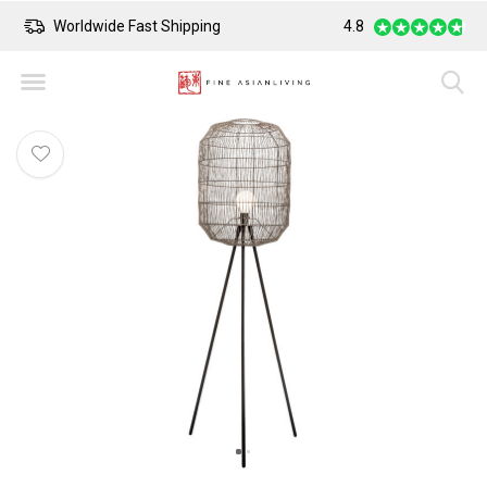
Worldwide Fast Shipping
4.8
Safe Payment