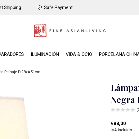
t Shipping
Safe Payment
PARADORES
ILUMINACIÓN
VIDA & OCIO
PORCELANA CHIN
ca Paisaje D.28xA51cm
Lámpar
Negra 
(
€88,00
IVA incluido