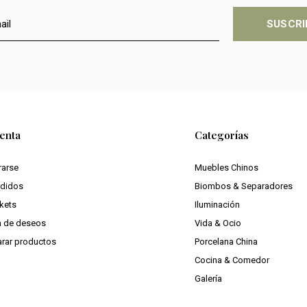
SUSCRI
enta
Categorías
rarse
Muebles Chinos
edidos
Biombos & Separadores
ckets
Iluminación
ta de deseos
Vida & Ocio
rar productos
Porcelana China
Cocina & Comedor
Galería