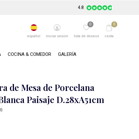
4.8
0
0
español
iniciar sesión
lista de deseos
cesta
A
COCINA & COMEDOR
GALERÍA
a de Mesa de Porcelana
Blanca Paisaje D.28xA51cm
0)