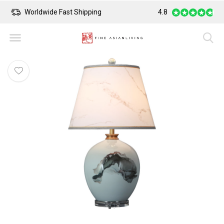
Worldwide Fast Shipping
4.8
Safe Payment