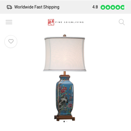
Worldwide Fast Shipping
4.8
Safe Payment