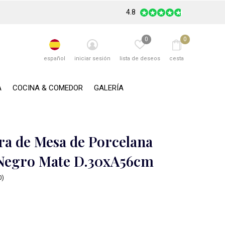
4.8
0
0
español
iniciar sesión
lista de deseos
cesta
A
COCINA & COMEDOR
GALERÍA
a de Mesa de Porcelana
 Negro Mate D.30xA56cm
0)