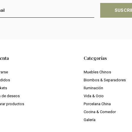
SUSCRI
enta
Categorías
rarse
Muebles Chinos
edidos
Biombos & Separadores
ckets
Iluminación
ta de deseos
Vida & Ocio
rar productos
Porcelana China
Cocina & Comedor
Galería