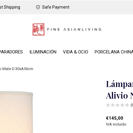
t Shipping
Safe Payment
PARADORES
ILUMINACIÓN
VIDA & OCIO
PORCELANA CHIN
ro Mate D.30xA56cm
Lámpar
Alivio
(
€145,00
IVA incluido