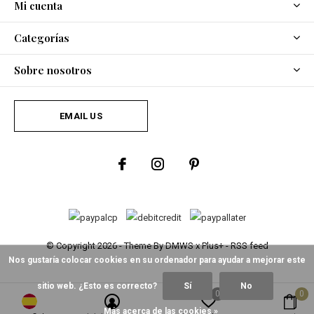
Mi cuenta
Categorías
Sobre nosotros
EMAIL US
© Copyright
2026
- Theme By
DMWS
x
Plus+
-
RSS feed
Nos gustaría colocar cookies en su ordenador para ayudar a mejorar este
sitio web. ¿Esto es correcto?
Sí
No
0
0
Más acerca de las cookies »