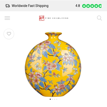
Worldwide Fast Shipping
4.8
Safe Payment