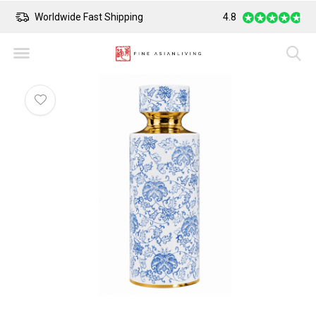
Worldwide Fast Shipping
4.8
Safe Payment