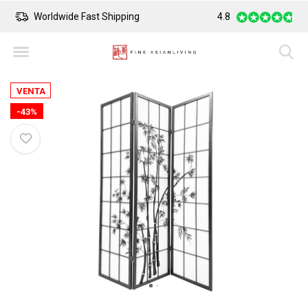
Worldwide Fast Shipping
4.8
Safe Payment
VENTA
-43%