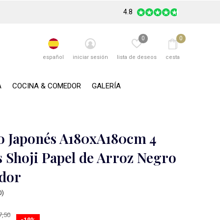
4.8
0
0
español
iniciar sesión
lista de deseos
cesta
A
COCINA & COMEDOR
GALERÍA
 Japonés A180xA180cm 4
s Shoji Papel de Arroz Negro
dor
0)
7,50
-19%