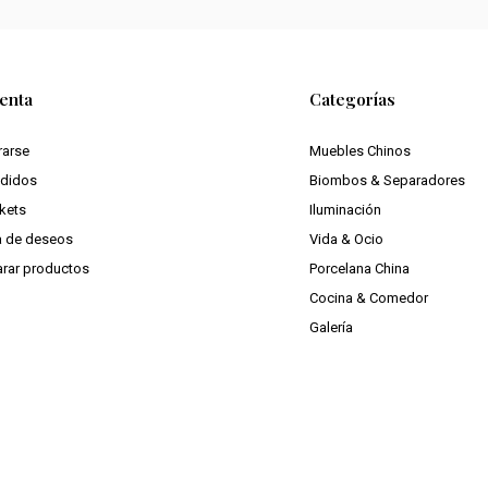
enta
Categorías
rarse
Muebles Chinos
edidos
Biombos & Separadores
ckets
Iluminación
ta de deseos
Vida & Ocio
rar productos
Porcelana China
Cocina & Comedor
Galería