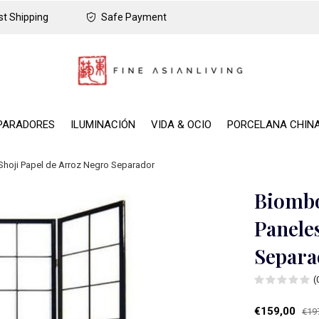
t Shipping
Safe Payment
PARADORES
ILUMINACIÓN
VIDA & OCIO
PORCELANA CHIN
oji Papel de Arroz Negro Separador
Biombo
Panele
Separa
(
€159,00
€19