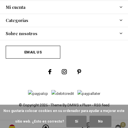
Mi cuenta
Categorías
Sobre nosotros
EMAIL US
© Copyright
2026
- Theme By
DMWS
x
Plus+
-
RSS feed
Nos gustaría colocar cookies en su ordenador para ayudar a mejorar este
sitio web. ¿Esto es correcto?
Sí
No
0
0