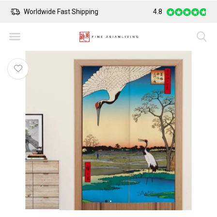
Worldwide Fast Shipping
4.8
Safe Payment