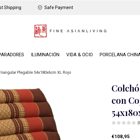
t Shipping
Safe Payment
PARADORES
ILUMINACIÓN
VIDA & OCIO
PORCELANA CHIN
 Triangular Plegable 54x180x6cm XL Rojo
Colchó
con Co
54x180
(
€108,95