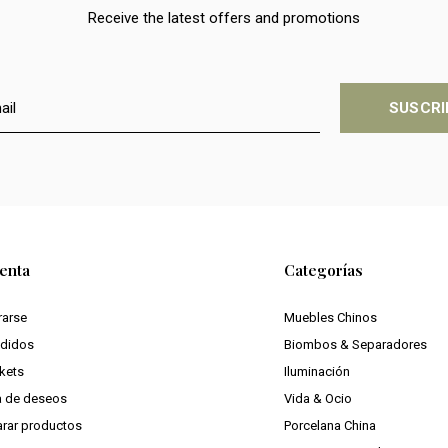
Receive the latest offers and promotions
SUSCRI
enta
Categorías
rarse
Muebles Chinos
edidos
Biombos & Separadores
ckets
Iluminación
ta de deseos
Vida & Ocio
rar productos
Porcelana China