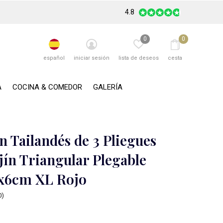
4.8
0
0
español
iniciar sesión
lista de deseos
cesta
A
COCINA & COMEDOR
GALERÍA
n Tailandés de 3 Pliegues
jín Triangular Plegable
x6cm XL Rojo
0)