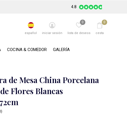
4.8
0
0
español
iniciar sesión
lista de deseos
cesta
A
COCINA & COMEDOR
GALERÍA
a de Mesa China Porcelana
de Flores Blancas
72cm
0)