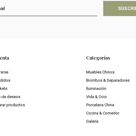
SUSCRI
enta
Categorías
rarse
Muebles Chinos
edidos
Biombos & Separadores
ckets
Iluminación
ta de deseos
Vida & Ocio
rar productos
Porcelana China
Cocina & Comedor
Galería