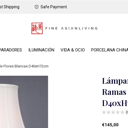
t Shipping
Safe Payment
PARADORES
ILUMINACIÓN
VIDA & OCIO
PORCELANA CHIN
de Flores Blancas D40xH72cm
Lámpar
Ramas 
D40xH
(
€145,00