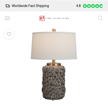
Worldwide Fast Shipping
4.8
Safe Payment