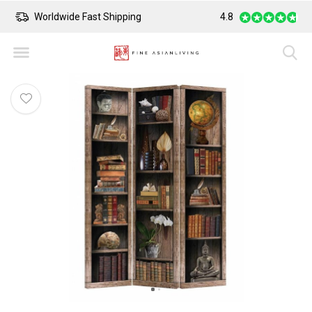
Worldwide Fast Shipping
4.8
Safe Payment