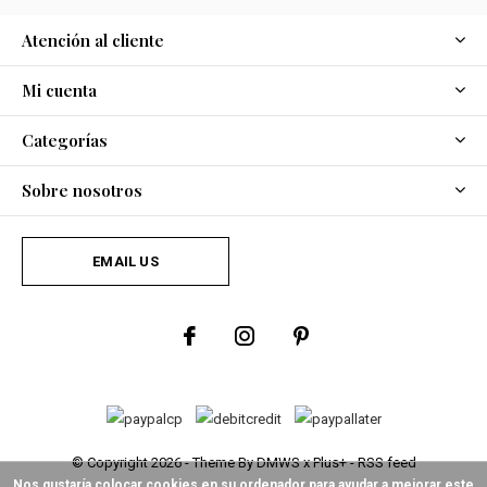
Atención al cliente
Mi cuenta
Categorías
Sobre nosotros
EMAIL US
© Copyright
2026
- Theme By
DMWS
x
Plus+
-
RSS feed
Nos gustaría colocar cookies en su ordenador para ayudar a mejorar este