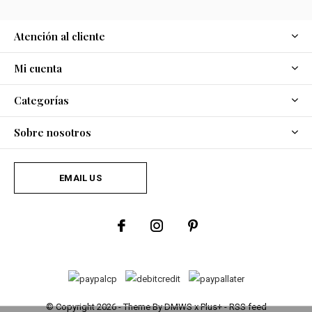
Atención al cliente
Mi cuenta
Categorías
Sobre nosotros
EMAIL US
© Copyright
2026
- Theme By
DMWS
x
Plus+
-
RSS feed