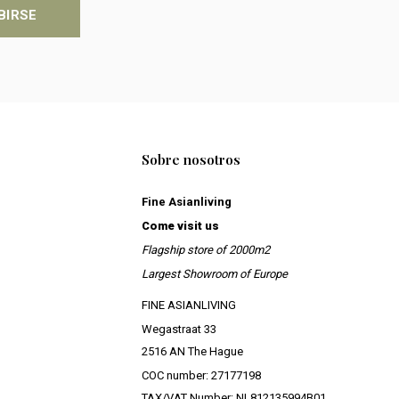
BIRSE
Sobre nosotros
Fine Asianliving
Come visit us
Flagship store of 2000m2
Largest Showroom of Europe
FINE ASIANLIVING
Wegastraat 33
2516 AN The Hague
COC number: 27177198
TAX/VAT Number: NL812135994B01