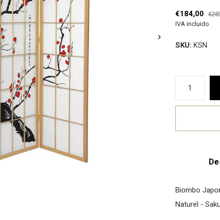
€184,00
€28
IVA incluido
SKU:
KSN
De
Biombo Japon
Naturel - Sak