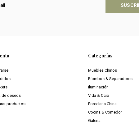
SUSCRI
enta
Categorías
rarse
Muebles Chinos
edidos
Biombos & Separadores
ckets
Iluminación
ta de deseos
Vida & Ocio
rar productos
Porcelana China
Cocina & Comedor
Galería