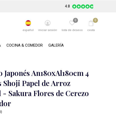
4.8
0
0
español
iniciar sesión
lista de deseos
cesta
A
COCINA & COMEDOR
GALERÍA
 Japonés An180xAl180cm 4
 Shoji Papel de Arroz
l - Sakura Flores de Cerezo
dor
0)