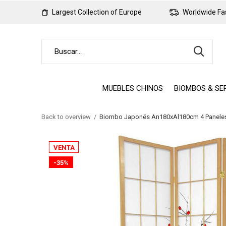
Largest Collection of Europe
Worldwide Fas
MUEBLES CHINOS
BIOMBOS & SE
Back to overview
Biombo Japonés An180xAl180cm 4 Paneles S
VENTA
-35%