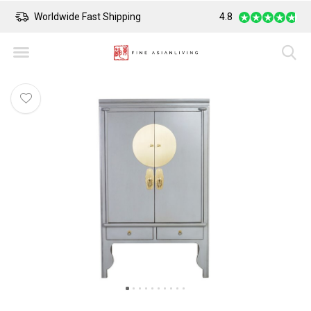
Worldwide Fast Shipping
Safe Payment
4.8