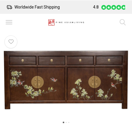
Worldwide Fast Shipping
4.8
Safe Payment