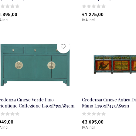
1.395,00
€1.275,00
A Incl.
IVA Incl.
redenza Cinese Verde Pino -
Credenza Cinese Antica Di
rientique Collezione L40xP35xA85cm
Mano L250xP47xA85cm
949,00
€3.695,00
A Incl.
IVA Incl.