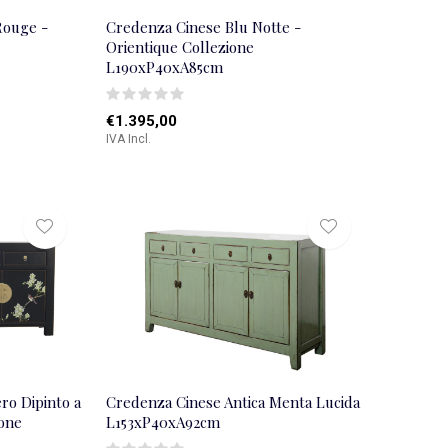
Rouge -
Credenza Cinese Blu Notte -
Orientique Collezione
L190xP40xA85cm
€1.395,00
IVA Incl.
ro Dipinto a
Credenza Cinese Antica Menta Lucida
ione
L153xP40xA92cm