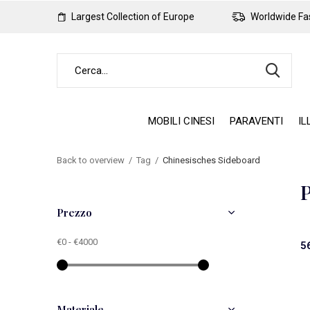
Largest Collection of Europe
Worldwide Fas
MOBILI CINESI
PARAVENTI
IL
Back to overview
Tag
Chinesisches Sideboard
P
Prezzo
€0
-
€4000
5
Materiale