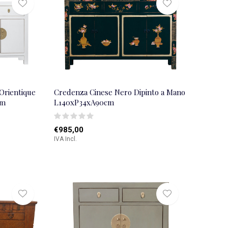
Orientique
Credenza Cinese Nero Dipinto a Mano
cm
L140xP34xA90cm
€985,00
IVA Incl.