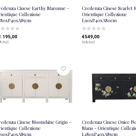
redenza Cinese Earthy Maronne -
Credenza Cinese Scarlet 
rientique Collezione
Orientique Collezione
180xP40xA85cm
L90xP40xA80cm
1.195,00
€549,00
A Incl.
IVA Incl.
redenza Cinese Moonshine Grigio -
Credenza Cinese Onice Ne
rientique Collezione
Mano - Orientique Collez
190xP40xA85cm
L180xP40xA85cm