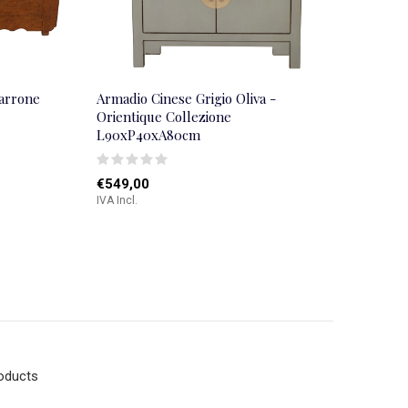
arrone
Armadio Cinese Grigio Oliva -
Orientique Collezione
L90xP40xA80cm
€549,00
IVA Incl.
roducts