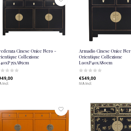
redenza Cinese Onice Nero -
Armadio Cinese Onice Ner
rientique Collezione
Orientique Collezione
140xP35xA85cm
L90xP40xA80cm
949,00
€549,00
A Incl.
IVA Incl.