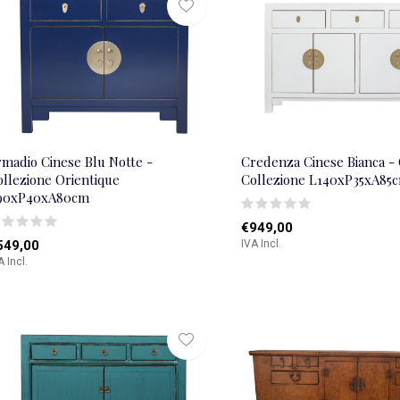
rmadio Cinese Blu Notte -
Credenza Cinese Bianca - 
ollezione Orientique
Collezione L140xP35xA85
90xP40xA80cm
€949,00
549,00
IVA Incl.
A Incl.