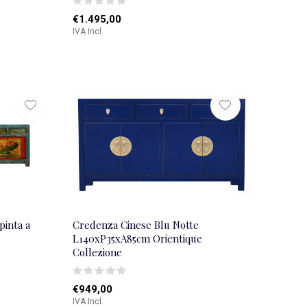
€1.495,00
IVA Incl.
pinta a
Credenza Cinese Blu Notte
L140xP35xA85cm Orientique
Collezione
€949,00
IVA Incl.