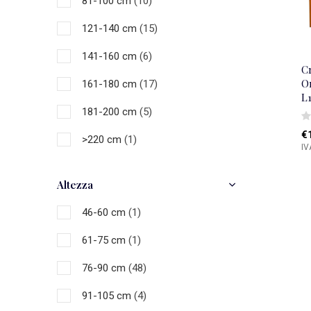
81-100 cm
(10)
Naturale
(1)
121-140 cm
(15)
Marrone
(1)
141-160 cm
(6)
Nero
(6)
C
O
161-180 cm
(17)
Grigio
(13)
L
181-200 cm
(5)
Bianca
(12)
€
>220 cm
(1)
IV
Multicolore
(7)
Altezza
46-60 cm
(1)
61-75 cm
(1)
76-90 cm
(48)
91-105 cm
(4)