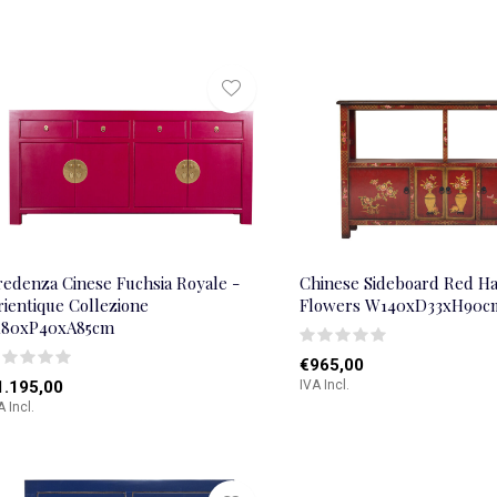
redenza Cinese Fuchsia Royale -
Chinese Sideboard Red H
rientique Collezione
Flowers W140xD33xH90c
180xP40xA85cm
€965,00
1.195,00
IVA Incl.
A Incl.