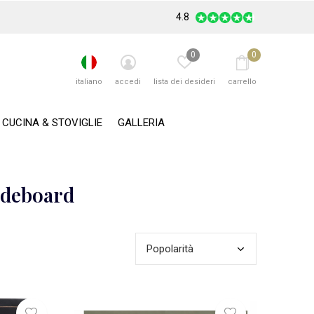
4.8
0
0
italiano
accedi
lista dei desideri
carrello
CUCINA & STOVIGLIE
GALLERIA
Sideboard