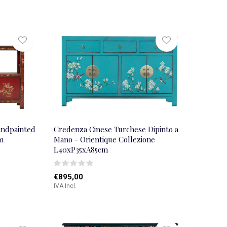
andpainted
Credenza Cinese Turchese Dipinto a
m
Mano - Orientique Collezione
L40xP35xA85cm
€895,00
IVA Incl.