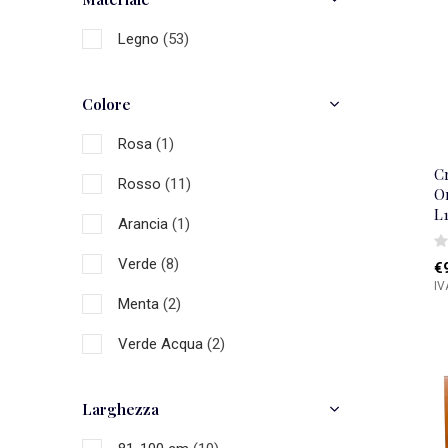
Legno
(53)
Colore
Rosa
(1)
C
Rosso
(11)
O
L
Arancia
(1)
Verde
(8)
€
IV
Menta
(2)
Verde Acqua
(2)
Blu
(8)
Larghezza
Oro
(5)