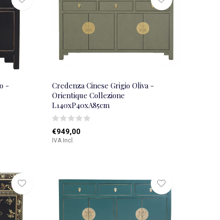
o -
Credenza Cinese Grigio Oliva -
Orientique Collezione
L140xP40xA85cm
€949,00
IVA Incl.