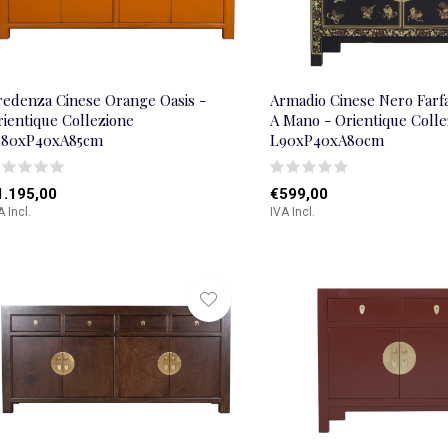
redenza Cinese Orange Oasis -
Armadio Cinese Nero Farfa
rientique Collezione
A Mano - Orientique Colle
180xP40xA85cm
L90xP40xA80cm
1.195,00
€599,00
A Incl.
IVA Incl.