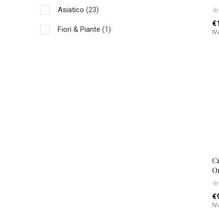
Asiatico
(23)
€
Fiori & Piante
(1)
IV
C
O
€
IV