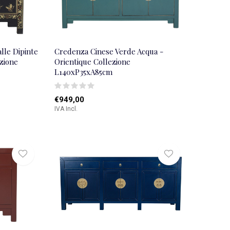
lle Dipinte
Credenza Cinese Verde Acqua -
zione
Orientique Collezione
L140xP35xA85cm
€949,00
IVA Incl.