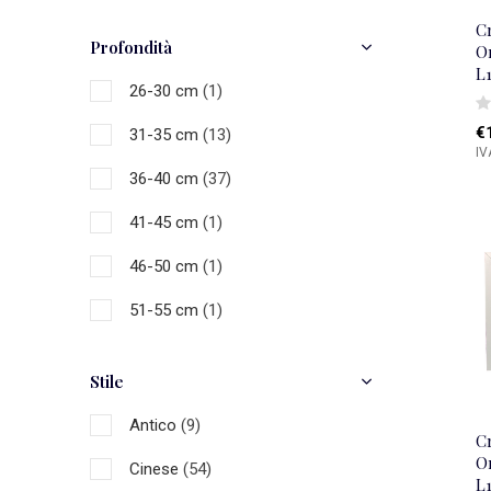
C
Profondità
O
L
26-30 cm
(1)
€
31-35 cm
(13)
IV
36-40 cm
(37)
41-45 cm
(1)
46-50 cm
(1)
51-55 cm
(1)
Stile
Antico
(9)
C
O
Cinese
(54)
L