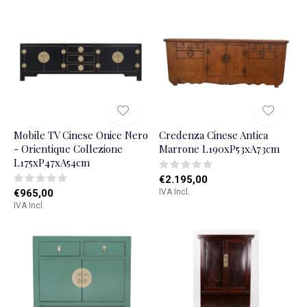
Mobile TV Cinese Onice Nero
Credenza Cinese Antica
- Orientique Collezione
Marrone L190xP53xA73cm
L175xP47xA54cm
€2.195,00
€965,00
IVA Incl.
IVA Incl.