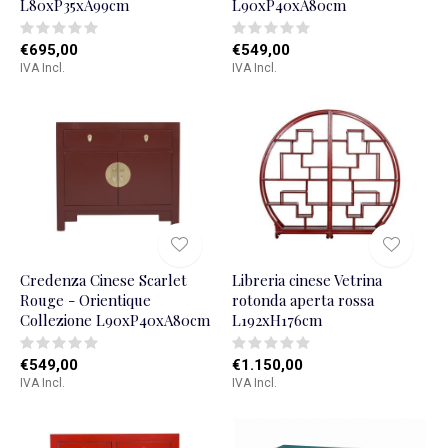
L80xP35xA99cm
L90xP40xA80cm
€695,00
€549,00
IVA Incl.
IVA Incl.
Credenza Cinese Scarlet
Libreria cinese Vetrina
Rouge - Orientique
rotonda aperta rossa
Collezione L90xP40xA80cm
L192xH176cm
€549,00
€1.150,00
IVA Incl.
IVA Incl.