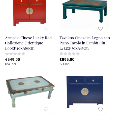
Armadio Cinese Lucky Red -
Tavolino Cinese in Legno con
Collezione Orientique
Piano Tavolo in Bambù Blu
L90xP40xA80cm
L132xP70xA45cm
€549,00
€895,00
IVA Incl.
IVA Incl.