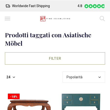
Safe Payment
Largest Collection o
4.8
Prodotti taggati con Asiatische
Möbel
FILTER
-18%