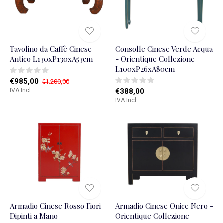
Tavolino da Caffè Cinese
Consolle Cinese Verde Acqua
Antico L130xP130xA53cm
- Orientique Collezione
L100xP26xA80cm
€985,00
€1.200,00
IVA Incl.
€388,00
IVA Incl.
Armadio Cinese Rosso Fiori
Armadio Cinese Onice Nero -
Dipinti a Mano
Orientique Collezione