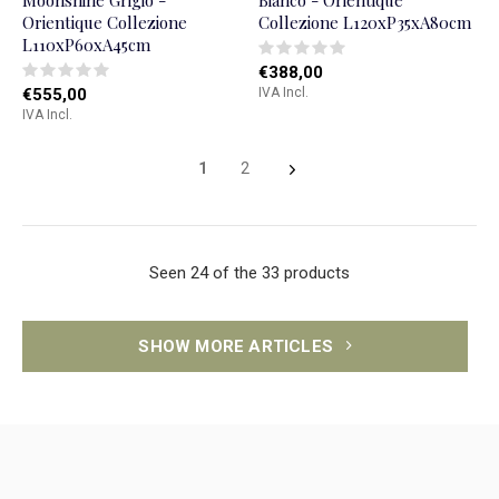
Moonshine Grigio -
Bianco - Orientique
Orientique Collezione
Collezione L120xP35xA80cm
L110xP60xA45cm
€388,00
€555,00
IVA Incl.
IVA Incl.
1
2
Seen 24 of the 33 products
SHOW MORE ARTICLES