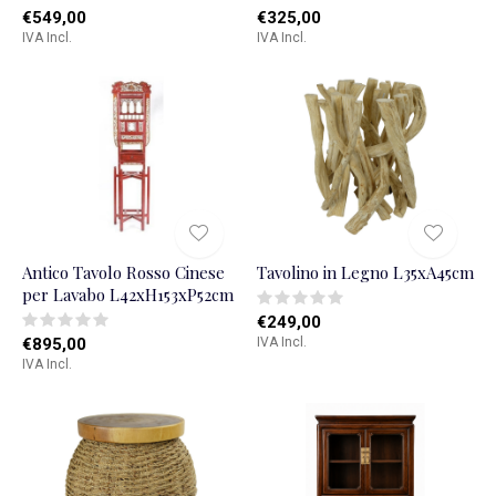
€549,00
€325,00
IVA Incl.
IVA Incl.
Antico Tavolo Rosso Cinese
Tavolino in Legno L35xA45cm
per Lavabo L42xH153xP52cm
€249,00
€895,00
IVA Incl.
IVA Incl.