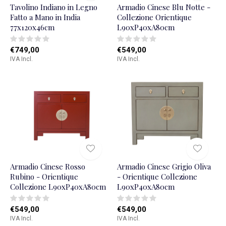
Tavolino Indiano in Legno
Armadio Cinese Blu Notte -
Fatto a Mano in India
Collezione Orientique
77x120x46cm
L90xP40xA80cm
€749,00
€549,00
IVA Incl.
IVA Incl.
Armadio Cinese Rosso
Armadio Cinese Grigio Oliva
Rubino - Orientique
- Orientique Collezione
Collezione L90xP40xA80cm
L90xP40xA80cm
€549,00
€549,00
IVA Incl.
IVA Incl.