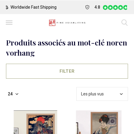
Safe Payment
Largest Collection o
4.8
Produits associés au mot-clé noren
vorhang
FILTER