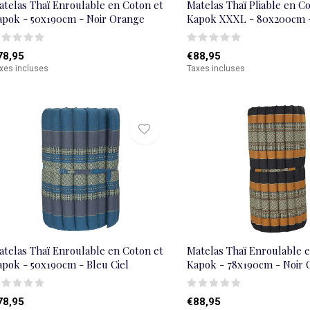
atelas Thaï Enroulable en Coton et
Matelas Thaï Pliable en C
apok - 50x190cm - Noir Orange
Kapok XXXL - 80x200cm 
78,95
€88,95
xes incluses
Taxes incluses
atelas Thaï Enroulable en Coton et
Matelas Thaï Enroulable 
apok - 50x190cm - Bleu Ciel
Kapok - 78x190cm - Noir
78,95
€88,95