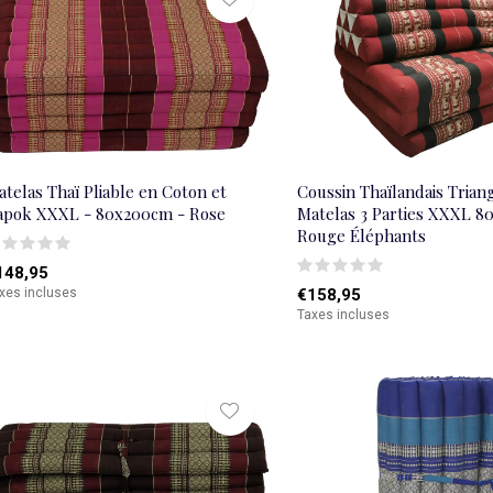
telas Thaï Pliable en Coton et
Coussin Thaïlandais Trian
apok XXXL - 80x200cm - Rose
Matelas 3 Parties XXXL 
Rouge Éléphants
148,95
xes incluses
€158,95
Taxes incluses