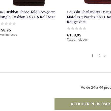
hai Cushion Three-fold 80x190cm
Coussin Thaïlandais Trian
riangle Cushion XXXL 8 Roll Seat
Matelas 3 Parties XXXL 
Rouge Vert
158,95
xes incluses
€158,95
Taxes incluses
1
2
Vu de 24 à 44 prod
AFFICHER PLUS D'A