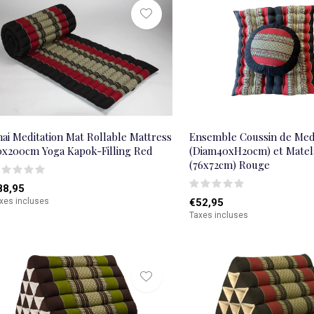
ai Meditation Mat Rollable Mattress
Ensemble Coussin de Medi
0x200cm Yoga Kapok-Filling Red
(Diam40xH20cm) et Matel
(76x72cm) Rouge
88,95
xes incluses
€52,95
Taxes incluses