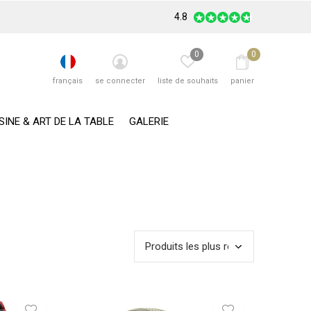
4.8
0
0
français
se connecter
liste de souhaits
panier
SINE & ART DE LA TABLE
GALERIE