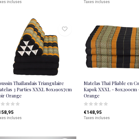
xes incluses
Taxes incluses
ussin Thaïlandais Triangulaire
Matelas Thaï Pliable en C
atelas 3 Parties XXXL 80x190x7cm
Kapok XXXL - 80x200cm -
oir Orange
Orange
158,95
€148,95
xes incluses
Taxes incluses