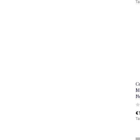
Ta
Co
M
N
€
Ta