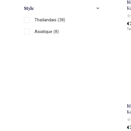
M
K
Style
Thaïlandais
(38)
€
Ta
Asiatique
(8)
M
K
€