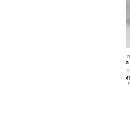
Th
8
€
Ta