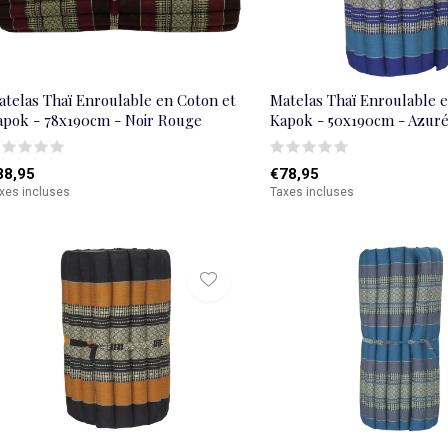
atelas Thaï Enroulable en Coton et
Matelas Thaï Enroulable 
apok - 78x190cm - Noir Rouge
Kapok - 50x190cm - Azur
88,95
€78,95
xes incluses
Taxes incluses