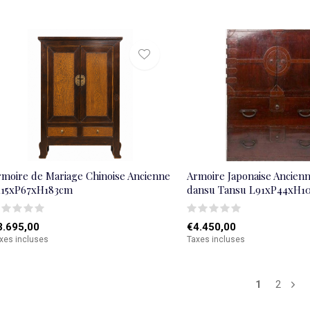
rmoire de Mariage Chinoise Ancienne
Armoire Japonaise Ancienn
115xP67xH183cm
dansu Tansu L91xP44xH1
3.695,00
€4.450,00
xes incluses
Taxes incluses
1
2