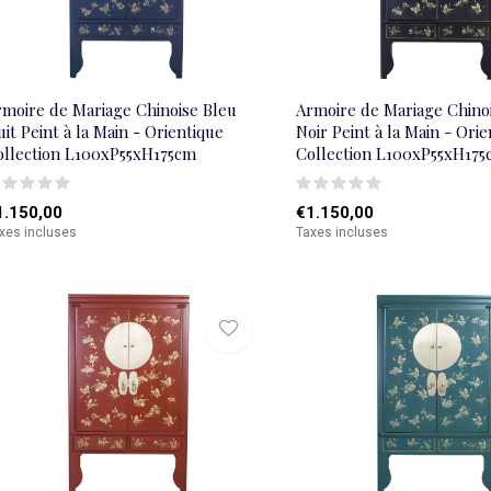
rmoire de Mariage Chinoise Bleu
Armoire de Mariage Chino
it Peint à la Main - Orientique
Noir Peint à la Main - Ori
ollection L100xP55xH175cm
Collection L100xP55xH17
1.150,00
€1.150,00
xes incluses
Taxes incluses