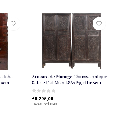
e Isho-
Armoire de Mariage Chinoise Antique
09cm
Set / 2 Fait Main L86xP39xH168cm
€8.295,00
Taxes incluses