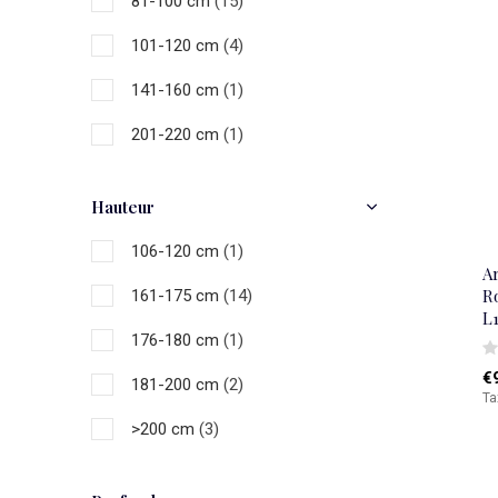
81-100 cm
(15)
Noir
(2)
101-120 cm
(4)
Gris
(1)
141-160 cm
(1)
Blanc
(1)
201-220 cm
(1)
Hauteur
106-120 cm
(1)
A
Ro
161-175 cm
(14)
L
176-180 cm
(1)
€
181-200 cm
(2)
Ta
>200 cm
(3)