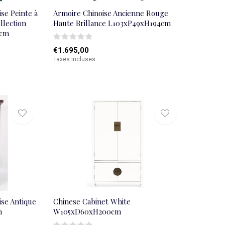
se Peinte à
Armoire Chinoise Ancienne Rouge
llection
Haute Brillance L103xP49xH194cm
5cm
€1.695,00
Taxes incluses
ise Antique
Chinese Cabinet White
n
W105xD60xH200cm