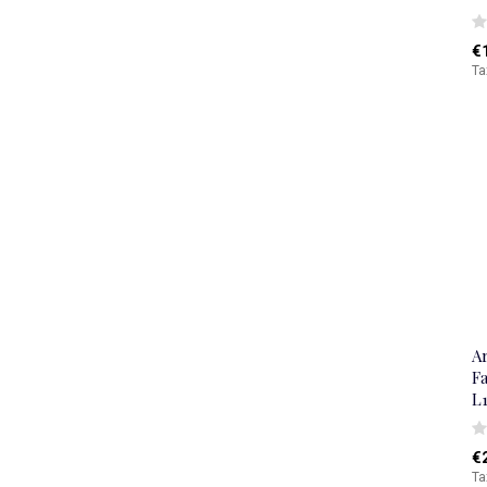
€
Ta
A
Fa
L
€
Ta