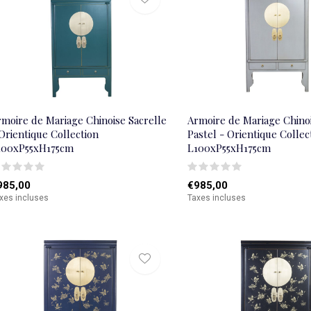
rmoire de Mariage Chinoise Sacrelle
Armoire de Mariage Chinoi
Orientique Collection
Pastel - Orientique Collec
100xP55xH175cm
L100xP55xH175cm
985,00
€985,00
xes incluses
Taxes incluses