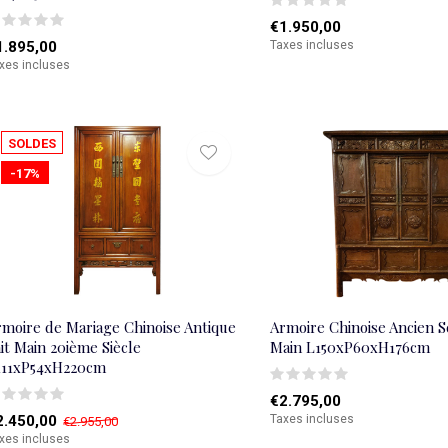
€1.950,00
1.895,00
Taxes incluses
xes incluses
SOLDES
-17%
rmoire de Mariage Chinoise Antique
Armoire Chinoise Ancien S
it Main 20ième Siècle
Main L150xP60xH176cm
111xP54xH220cm
€2.795,00
2.450,00
Taxes incluses
€2.955,00
xes incluses