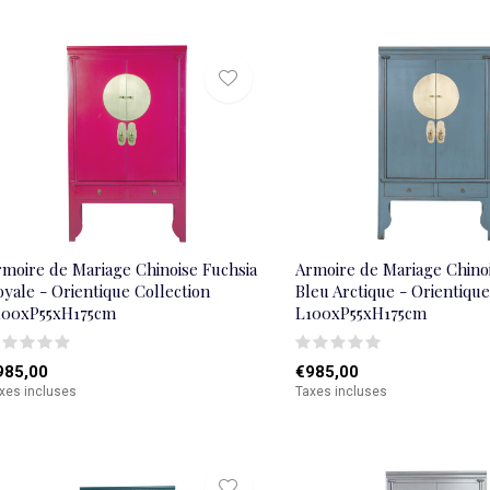
rmoire de Mariage Chinoise Fuchsia
Armoire de Mariage Chinoi
yale - Orientique Collection
Bleu Arctique - Orientique
100xP55xH175cm
L100xP55xH175cm
985,00
€985,00
xes incluses
Taxes incluses