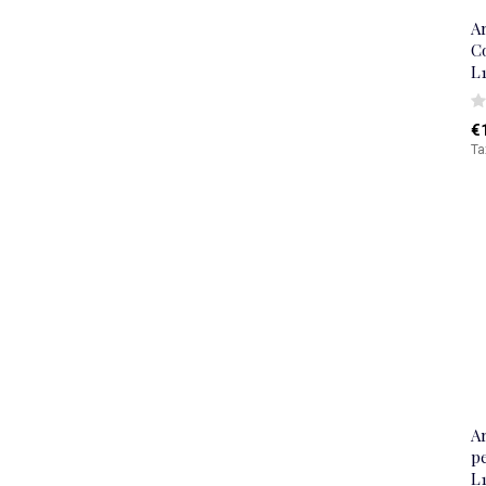
A
Co
L
€
Ta
A
pe
L