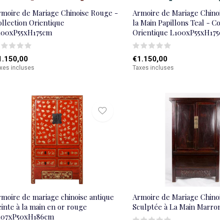
rmoire de Mariage Chinoise Rouge -
Armoire de Mariage Chinoi
llection Orientique
la Main Papillons Teal - Co
100xP55xH175cm
Orientique L100xP55xH17
1.150,00
€1.150,00
xes incluses
Taxes incluses
rmoire de mariage chinoise antique
Armoire de Mariage Chino
inte à la main en or rouge
Sculptée à La Main Marro
107xP50xH186cm