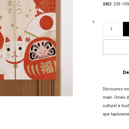
SKU:
259-109
De
Découvrez nos
main. Ornés d
culturel à tou
que tapisseri