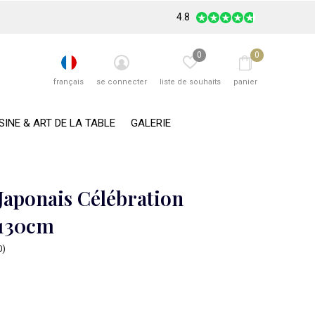
4.8
0
0
français
se connecter
liste de souhaits
panier
SINE & ART DE LA TABLE
GALERIE
Japonais Célébration
130cm
0)