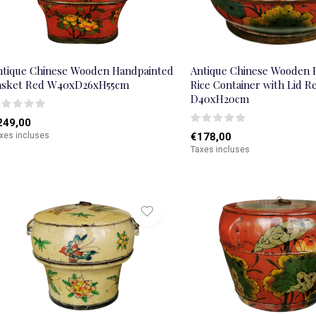
ntique Chinese Wooden Handpainted
Antique Chinese Wooden 
asket Red W40xD26xH55cm
Rice Container with Lid R
D40xH20cm
249,00
xes incluses
€178,00
Taxes incluses