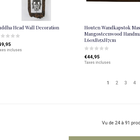
uddha Head Wall Decoration
Houten Wandkapstok Mas
Mangosteenwood Handma
L60xB15xH7cm
49,95
xes incluses
€44,95
Taxes incluses
1
2
3
4
Vu de 24 à 91 prod