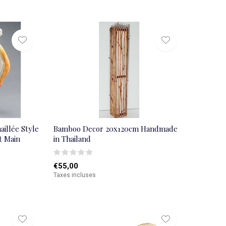
illée Style
Bamboo Decor 20x120cm Handmade
t Main
in Thailand
€55,00
Taxes incluses