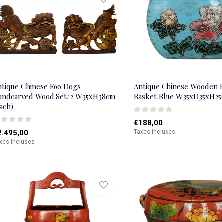
ntique Chinese Foo Dogs
Antique Chinese Wooden 
andcarved Wood Set/2 W35xH38cm
Basket Blue W35xD35xH2
ach)
€188,00
2.495,00
Taxes incluses
xes incluses