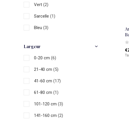
Vert
(2)
Sarcelle
(1)
Bleu
(3)
A
B
Naturel
(13)
Largeur
€
Braun
(6)
Ta
0-20 cm
(6)
Noir
(1)
21-40 cm
(5)
Gris
(2)
41-60 cm
(17)
Blanc
(5)
61-80 cm
(1)
Multicolore
(12)
101-120 cm
(3)
141-160 cm
(2)
161-180 cm
(1)