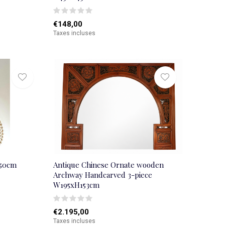
€148,00
Taxes incluses
x50cm
Antique Chinese Ornate wooden
Archway Handcarved 3-piece
W195xH153cm
€2.195,00
Taxes incluses