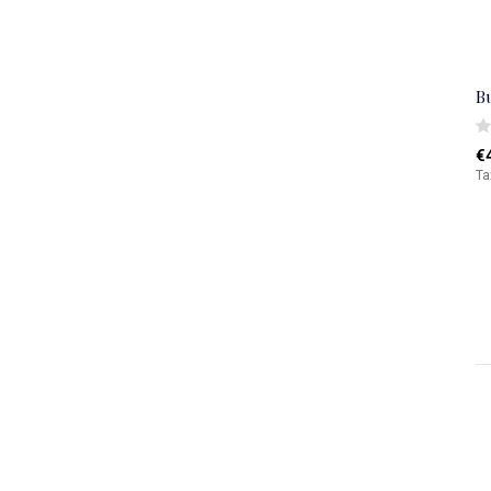
B
€
Ta