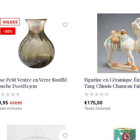
SOLDES
-50%
se Petit Ventre en Verre Soufflé
Figurine en Céramique Éma
ouche D10xH13cm
Tang Chinois Chameau Fai
9,95
€175,00
€19,95
xes incluses
Taxes incluses