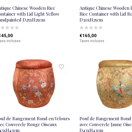
ntique Chinese Wooden Rice
Antique Chinese Wooden 
ntainer with Lid Light Yellow
Rice Container with Lid R
andpainted D25xH25cm
D30xH25cm
145,00
€165,00
xes incluses
Taxes incluses
ouf de Rangement Rond en Velours
Pouf de Rangement Rond 
vec Couvercle Rouge Oiseaux
avec Couvercle Jaune Ois
43xH43cm
D43xH43cm