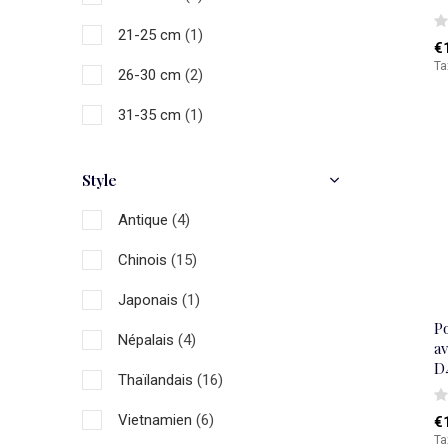
21-25 cm
(1)
€
Ta
26-30 cm
(2)
31-35 cm
(1)
36-40 cm
(2)
Style
41-45 cm
(4)
Antique
(4)
46-50 cm
(4)
Chinois
(15)
Japonais
(1)
P
Népalais
(4)
av
D
Thaïlandais
(16)
Vietnamien
(6)
€
Ta