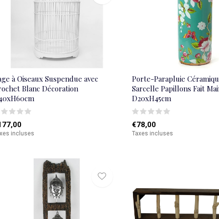
age à Oiseaux Suspendue avec
Porte-Parapluie Céramiqu
rochet Blanc Décoration
Sarcelle Papillons Fait Mai
40xH60cm
D20xH45cm
177,00
€78,00
xes incluses
Taxes incluses