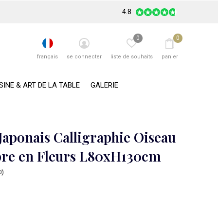
4.8
0
0
français
se connecter
liste de souhaits
panier
SINE & ART DE LA TABLE
GALERIE
Japonais Calligraphie Oiseau
bre en Fleurs L80xH130cm
0)