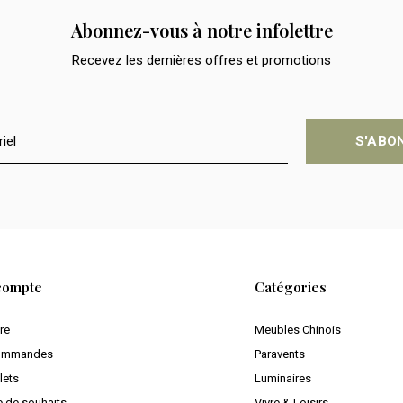
Abonnez-vous à notre infolettre
Recevez les dernières offres et promotions
S'ABO
compte
Catégories
ire
Meubles Chinois
ommandes
Paravents
lets
Luminaires
e de souhaits
Vivre & Loisirs