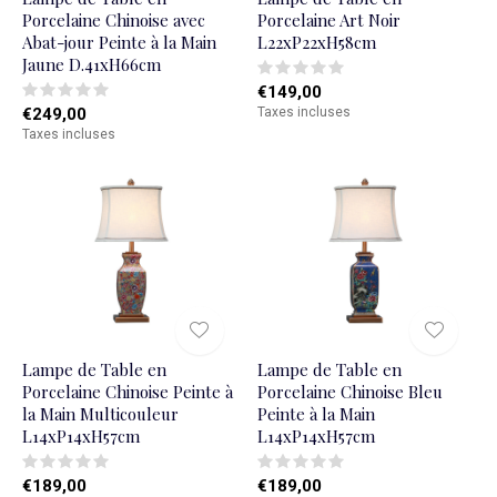
Porcelaine Chinoise avec
Porcelaine Art Noir
Abat-jour Peinte à la Main
L22xP22xH58cm
Jaune D.41xH66cm
€149,00
€249,00
Taxes incluses
Taxes incluses
Lampe de Table en
Lampe de Table en
Porcelaine Chinoise Peinte à
Porcelaine Chinoise Bleu
la Main Multicouleur
Peinte à la Main
L14xP14xH57cm
L14xP14xH57cm
€189,00
€189,00