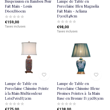
Suspension en Bambou Noir
Lampe de Table en
Fait Main - Louis
Porcelaine Bleu Magnolia
D60xH60cm
Fait Main - Aeliana
D30xH48cm
€159,00
Taxes incluses
€98,00
Taxes incluses
Lampe de Table en
Lampe de Table en
Porcelaine Chinoise Peinte
Porcelaine Chinoise Bleue
à la Main Multicouleur
Pivoines Peintes à la Main
L16xP16xH72cm
Base en Bronze D.33xH53cm
€275,00
€138,00