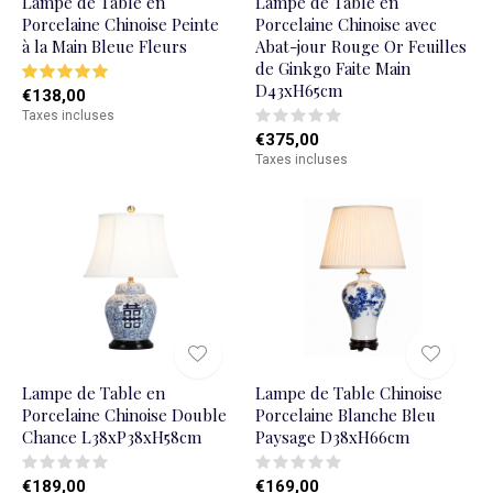
Lampe de Table en
Lampe de Table en
Porcelaine Chinoise Peinte
Porcelaine Chinoise avec
à la Main Bleue Fleurs
Abat-jour Rouge Or Feuilles
de Ginkgo Faite Main
D43xH65cm
€138,00
Taxes incluses
€375,00
Taxes incluses
Lampe de Table en
Lampe de Table Chinoise
Porcelaine Chinoise Double
Porcelaine Blanche Bleu
Chance L38xP38xH58cm
Paysage D38xH66cm
€189,00
€169,00