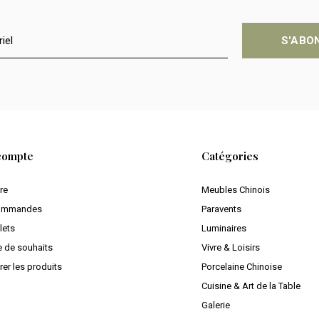
S'ABO
compte
Catégories
ire
Meubles Chinois
ommandes
Paravents
lets
Luminaires
e de souhaits
Vivre & Loisirs
er les produits
Porcelaine Chinoise
Cuisine & Art de la Table
Galerie