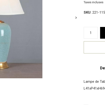
Taxes incluses
SKU:
221-115
De
Lampe de Tabl
L41xP41xH6