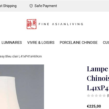
t Shipping
Safe Payment
LUMINAIRES
VIVRE & LOISIRS
PORCELAINE CHINOISE
CUI
assy Bleu clair L41xP41xH69cm
Lampe 
Chinois
L41xP
(
€225,00