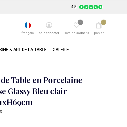
4.8
0
0
français
se connecter
liste de souhaits
panier
SINE & ART DE LA TABLE
GALERIE
de Table en Porcelaine
e Glassy Bleu clair
41xH69cm
0)