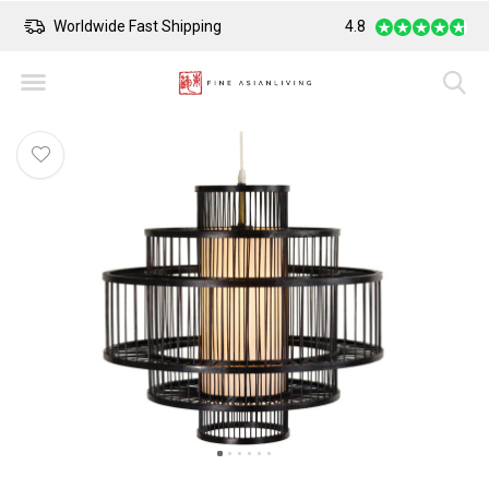
Safe Payment
4.8
Largest Collect